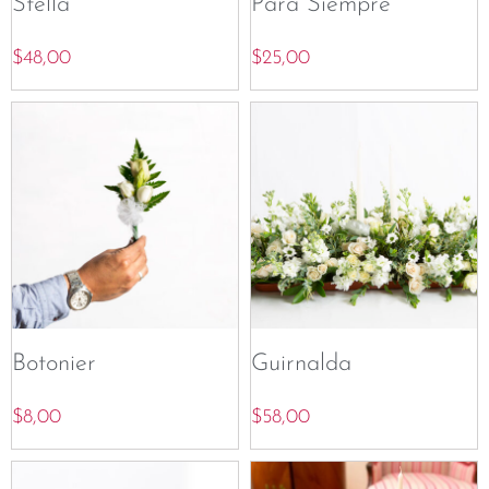
Stella
Para Siempre
$
48,00
$
25,00
Botonier
Guirnalda
$
8,00
$
58,00