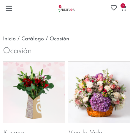
0
Inicio
/
Catálogo
/ Ocasión
Ocasión
Kuyana
Viva la Vida