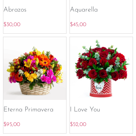
Abrazos
Aquarella
$
30,00
$
45,00
Eterna Primavera
I Love You
$
95,00
$
52,00