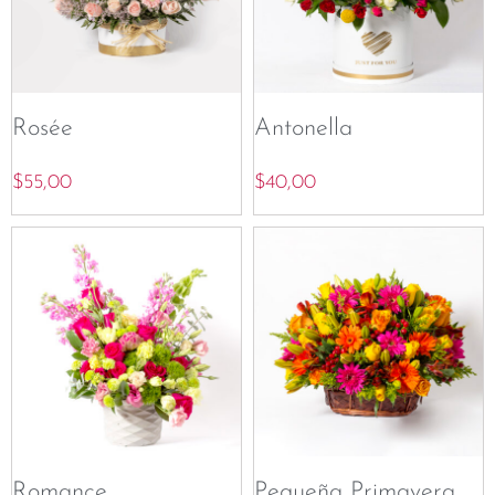
Rosée
Antonella
$
55,00
$
40,00
Romance
Pequeña Primavera