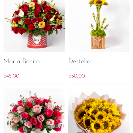
María Bonita
Destellos
$
45,00
$
30,00