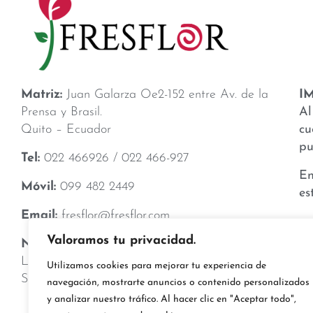
Matriz:
Juan Galarza Oe2-152 entre Av. de la
I
Prensa y Brasil.
Al
Quito – Ecuador
cu
pu
Tel:
022 466926 / 022 466-927
En
Móvil:
099 482 2449
es
Email:
fresflor@fresflor.com
No
Valoramos tu privacidad.
Nuestro Horario:
Lunes a Viernes: 08H30 a 17H00
Ev
Utilizamos cookies para mejorar tu experiencia de
Sábado: 08H00 – 14H00
navegación, mostrarte anuncios o contenido personalizados
Co
y analizar nuestro tráfico. Al hacer clic en "Aceptar todo",