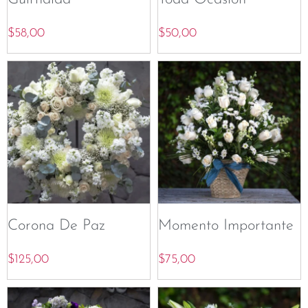
$
58,00
$
50,00
Corona De Paz
Momento Importante
$
125,00
$
75,00