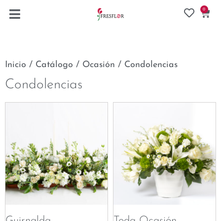
0
Inicio
/
Catálogo
/
Ocasión
/ Condolencias
Condolencias
Guirnalda
Toda Ocasión