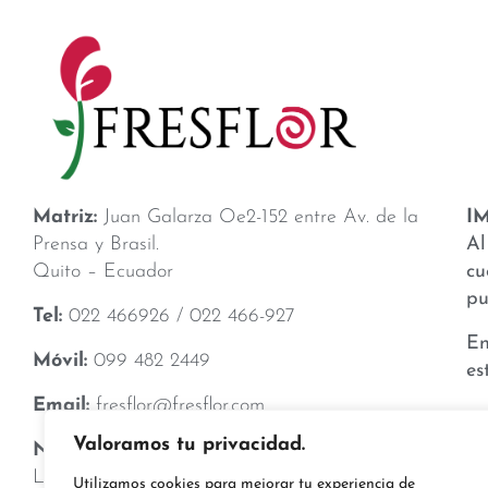
Matriz:
Juan Galarza Oe2-152 entre Av. de la
I
Prensa y Brasil.
Al
Quito – Ecuador
cu
pu
Tel:
022 466926 / 022 466-927
En
Móvil:
099 482 2449
es
Email:
fresflor@fresflor.com
No
Valoramos tu privacidad.
Nuestro Horario:
Lunes a Viernes: 08H30 a 17H00
Ev
Utilizamos cookies para mejorar tu experiencia de