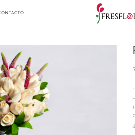
CONTACTO
U
p
s
P
d