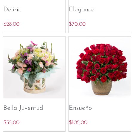
Delirio
Elegance
$
28,00
$
70,00
Bella Juventud
Ensueño
$
55,00
$
105,00