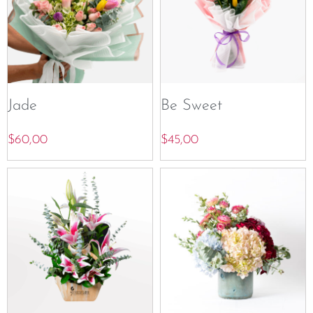
Jade
Be Sweet
$
60,00
$
45,00