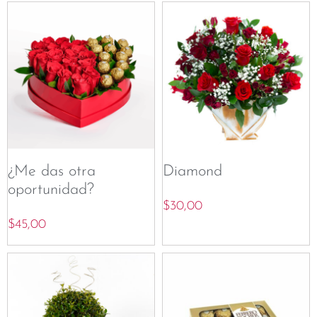
¿Me das otra
Diamond
oportunidad?
$
30,00
$
45,00