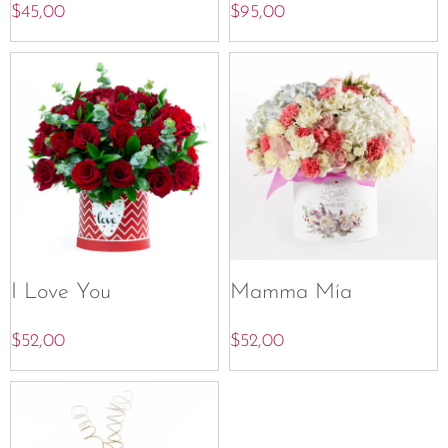
$
45,00
$
95,00
I Love You
Mamma Mía
$
52,00
$
52,00